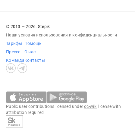
© 2013 — 2026. Stepik
Наши условия
использования
и
конфиденциальности
Тарифы
Помощь
Прессе
О нас
Команда
Контакты
Public user contributions licensed under
cc-wiki
license with
attribution required