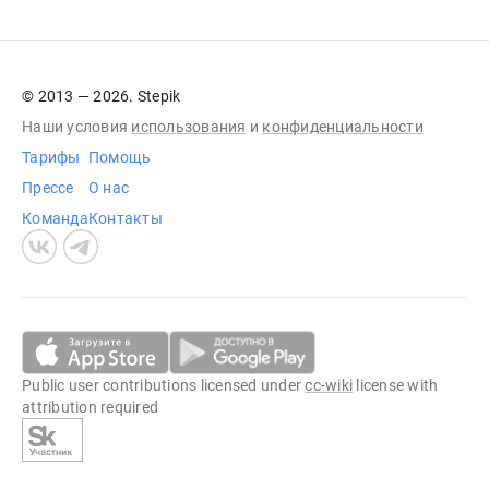
© 2013 — 2026. Stepik
Наши условия
использования
и
конфиденциальности
Тарифы
Помощь
Прессе
О нас
Команда
Контакты
Public user contributions licensed under
cc-wiki
license with
attribution required