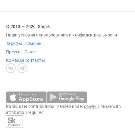
© 2013 — 2026. Stepik
Наши условия
использования
и
конфиденциальности
Тарифы
Помощь
Прессе
О нас
Команда
Контакты
Public user contributions licensed under
cc-wiki
license with
attribution required