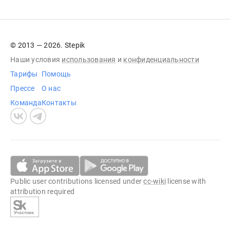
© 2013 — 2026. Stepik
Наши условия
использования
и
конфиденциальности
Тарифы
Помощь
Прессе
О нас
Команда
Контакты
Public user contributions licensed under
cc-wiki
license with
attribution required