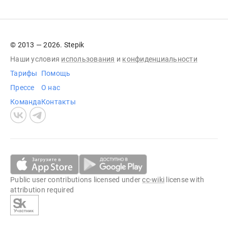
© 2013 — 2026. Stepik
Наши условия
использования
и
конфиденциальности
Тарифы
Помощь
Прессе
О нас
Команда
Контакты
Public user contributions licensed under
cc-wiki
license with
attribution required