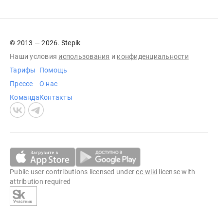
© 2013 — 2026. Stepik
Наши условия
использования
и
конфиденциальности
Тарифы
Помощь
Прессе
О нас
Команда
Контакты
Public user contributions licensed under
cc-wiki
license with
attribution required