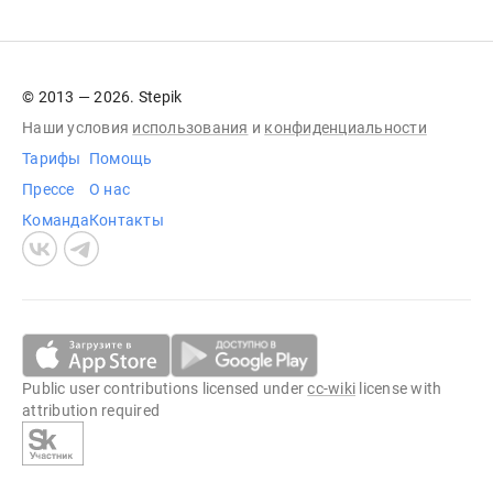
© 2013 — 2026. Stepik
Наши условия
использования
и
конфиденциальности
Тарифы
Помощь
Прессе
О нас
Команда
Контакты
Public user contributions licensed under
cc-wiki
license with
attribution required