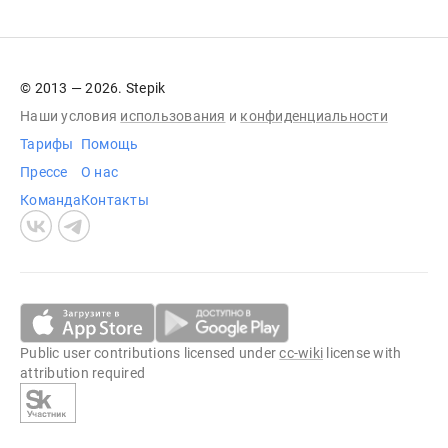
© 2013 — 2026. Stepik
Наши условия
использования
и
конфиденциальности
Тарифы
Помощь
Прессе
О нас
Команда
Контакты
Public user contributions licensed under
cc-wiki
license with
attribution required