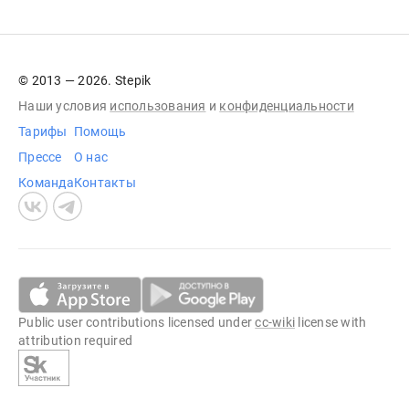
© 2013 — 2026. Stepik
Наши условия
использования
и
конфиденциальности
Тарифы
Помощь
Прессе
О нас
Команда
Контакты
Public user contributions licensed under
cc-wiki
license with
attribution required