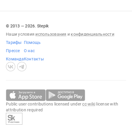
© 2013 — 2026. Stepik
Наши условия
использования
и
конфиденциальности
Тарифы
Помощь
Прессе
О нас
Команда
Контакты
Public user contributions licensed under
cc-wiki
license with
attribution required