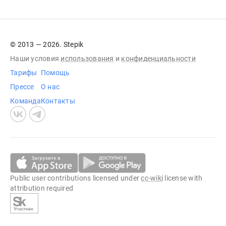
© 2013 — 2026. Stepik
Наши условия
использования
и
конфиденциальности
Тарифы
Помощь
Прессе
О нас
Команда
Контакты
Public user contributions licensed under
cc-wiki
license with
attribution required