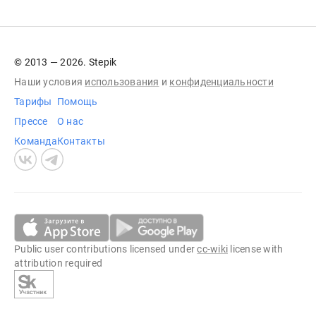
© 2013 — 2026. Stepik
Наши условия
использования
и
конфиденциальности
Тарифы
Помощь
Прессе
О нас
Команда
Контакты
Public user contributions licensed under
cc-wiki
license with
attribution required