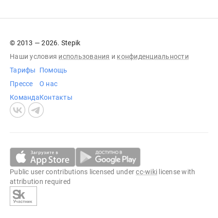
© 2013 — 2026. Stepik
Наши условия
использования
и
конфиденциальности
Тарифы
Помощь
Прессе
О нас
Команда
Контакты
Public user contributions licensed under
cc-wiki
license with
attribution required