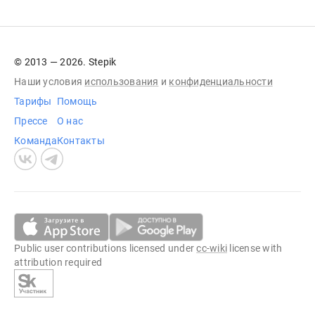
© 2013 — 2026. Stepik
Наши условия
использования
и
конфиденциальности
Тарифы
Помощь
Прессе
О нас
Команда
Контакты
Public user contributions licensed under
cc-wiki
license with
attribution required