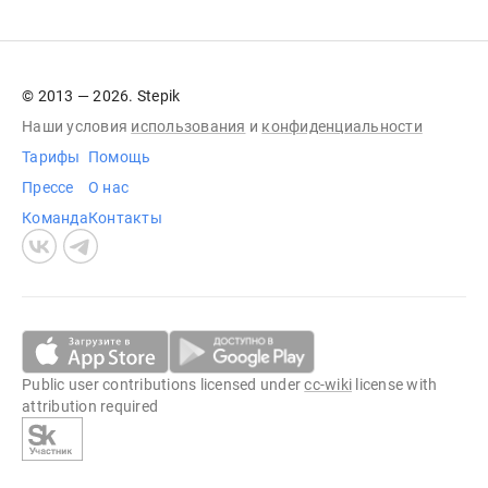
© 2013 — 2026. Stepik
Наши условия
использования
и
конфиденциальности
Тарифы
Помощь
Прессе
О нас
Команда
Контакты
Public user contributions licensed under
cc-wiki
license with
attribution required