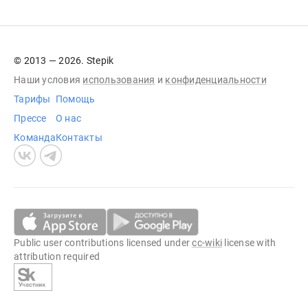
© 2013 — 2026. Stepik
Наши условия
использования
и
конфиденциальности
Тарифы
Помощь
Прессе
О нас
Команда
Контакты
Public user contributions licensed under
cc-wiki
license with
attribution required