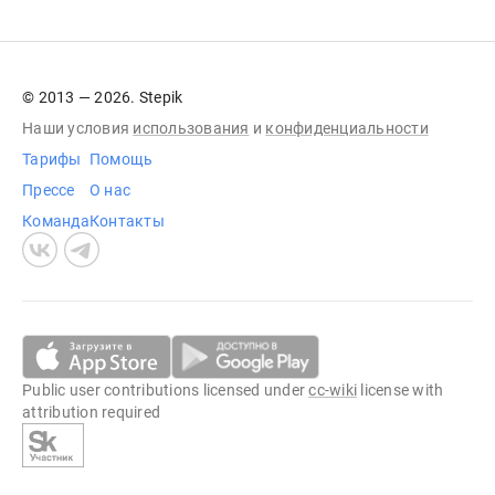
© 2013 — 2026. Stepik
Наши условия
использования
и
конфиденциальности
Тарифы
Помощь
Прессе
О нас
Команда
Контакты
Public user contributions licensed under
cc-wiki
license with
attribution required