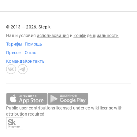
© 2013 — 2026. Stepik
Наши условия
использования
и
конфиденциальности
Тарифы
Помощь
Прессе
О нас
Команда
Контакты
Public user contributions licensed under
cc-wiki
license with
attribution required