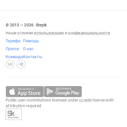
© 2013 — 2026. Stepik
Наши условия
использования
и
конфиденциальности
Тарифы
Помощь
Прессе
О нас
Команда
Контакты
Public user contributions licensed under
cc-wiki
license with
attribution required