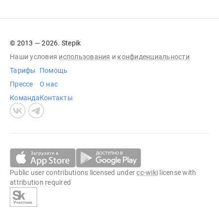
© 2013 — 2026. Stepik
Наши условия
использования
и
конфиденциальности
Тарифы
Помощь
Прессе
О нас
Команда
Контакты
Public user contributions licensed under
cc-wiki
license with
attribution required