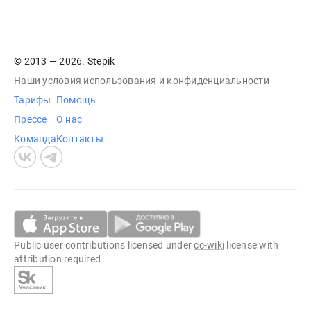
© 2013 — 2026. Stepik
Наши условия
использования
и
конфиденциальности
Тарифы
Помощь
Прессе
О нас
Команда
Контакты
Public user contributions licensed under
cc-wiki
license with
attribution required