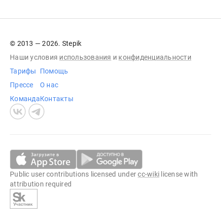
© 2013 — 2026. Stepik
Наши условия
использования
и
конфиденциальности
Тарифы
Помощь
Прессе
О нас
Команда
Контакты
Public user contributions licensed under
cc-wiki
license with
attribution required