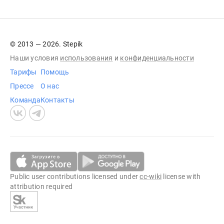
© 2013 — 2026. Stepik
Наши условия
использования
и
конфиденциальности
Тарифы
Помощь
Прессе
О нас
Команда
Контакты
Public user contributions licensed under
cc-wiki
license with
attribution required