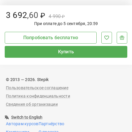
Old Price:
Discount Price:
3
692
,
60
₽
4
990
₽
При оплате до 5 сентября, 20:59
Попробовать бесплатно
Купить
© 2013 — 2026. Stepik
Пользовательское соглашение
Политика конфиденциальности
Сведения об организации
Switch to English
Авторам курсов
Партнёрство
Компаниям
О проекте