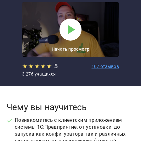
Начать просмотр
★
★
★
★
★
★
5
107 отзывов
3 276 учащихся
Чему вы научитесь
Познакомитесь с клиентским приложением
системы 1С:Предприятие, от установки, до
запуска как конфигуратора так и различных
видов клиентского приложения (толстый,