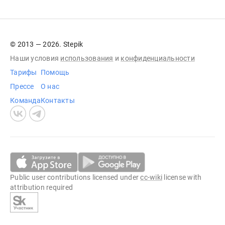
© 2013 — 2026. Stepik
Наши условия
использования
и
конфиденциальности
Тарифы
Помощь
Прессе
О нас
Команда
Контакты
Public user contributions licensed under
cc-wiki
license with
attribution required