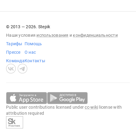
© 2013 — 2026. Stepik
Наши условия
использования
и
конфиденциальности
Тарифы
Помощь
Прессе
О нас
Команда
Контакты
Public user contributions licensed under
cc-wiki
license with
attribution required