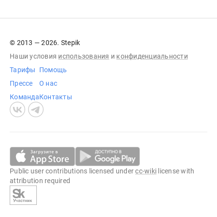
© 2013 — 2026. Stepik
Наши условия
использования
и
конфиденциальности
Тарифы
Помощь
Прессе
О нас
Команда
Контакты
Public user contributions licensed under
cc-wiki
license with
attribution required