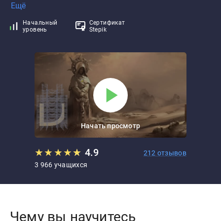
Ещё
Начальный
Сертификат
уровень
Stepik
Начать просмотр
★
★
★
★
★
★
4.9
212 отзывов
3 966 учащихся
Чему вы научитесь