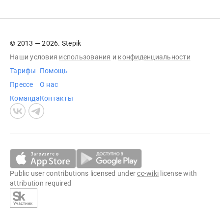
© 2013 — 2026. Stepik
Наши условия
использования
и
конфиденциальности
Тарифы
Помощь
Прессе
О нас
Команда
Контакты
Public user contributions licensed under
cc-wiki
license with
attribution required