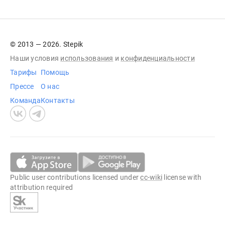
© 2013 — 2026. Stepik
Наши условия
использования
и
конфиденциальности
Тарифы
Помощь
Прессе
О нас
Команда
Контакты
Public user contributions licensed under
cc-wiki
license with
attribution required