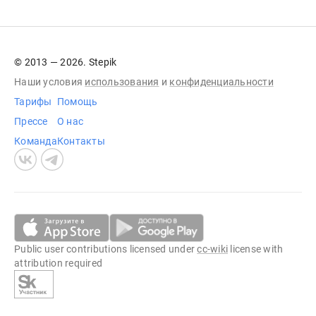
© 2013 — 2026. Stepik
Наши условия
использования
и
конфиденциальности
Тарифы
Помощь
Прессе
О нас
Команда
Контакты
Public user contributions licensed under
cc-wiki
license with
attribution required