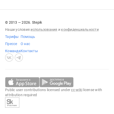
© 2013 — 2026. Stepik
Наши условия
использования
и
конфиденциальности
Тарифы
Помощь
Прессе
О нас
Команда
Контакты
Public user contributions licensed under
cc-wiki
license with
attribution required