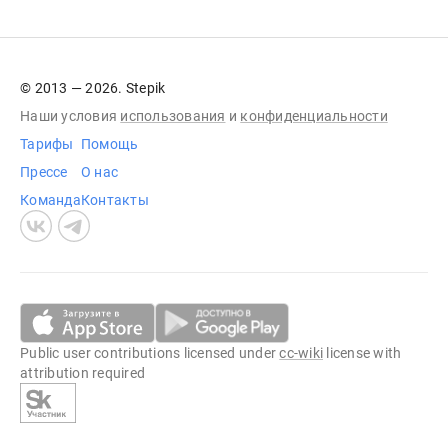
© 2013 — 2026. Stepik
Наши условия
использования
и
конфиденциальности
Тарифы
Помощь
Прессе
О нас
Команда
Контакты
Public user contributions licensed under
cc-wiki
license with
attribution required