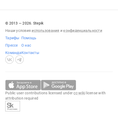
© 2013 — 2026. Stepik
Наши условия
использования
и
конфиденциальности
Тарифы
Помощь
Прессе
О нас
Команда
Контакты
Public user contributions licensed under
cc-wiki
license with
attribution required