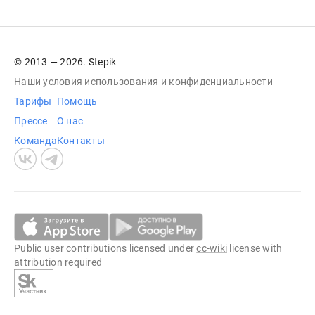
© 2013 — 2026. Stepik
Наши условия
использования
и
конфиденциальности
Тарифы
Помощь
Прессе
О нас
Команда
Контакты
Public user contributions licensed under
cc-wiki
license with
attribution required