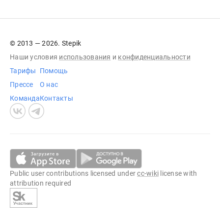
© 2013 — 2026. Stepik
Наши условия
использования
и
конфиденциальности
Тарифы
Помощь
Прессе
О нас
Команда
Контакты
Public user contributions licensed under
cc-wiki
license with
attribution required