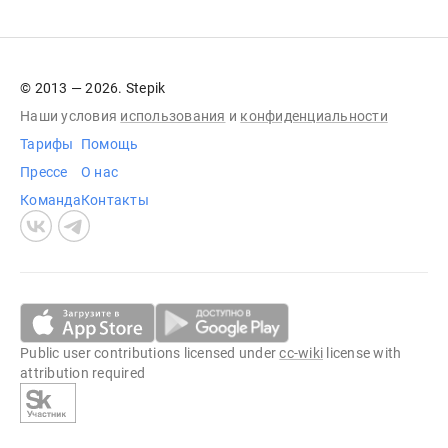
© 2013 — 2026. Stepik
Наши условия
использования
и
конфиденциальности
Тарифы
Помощь
Прессе
О нас
Команда
Контакты
Public user contributions licensed under
cc-wiki
license with
attribution required