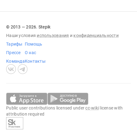
© 2013 — 2026. Stepik
Наши условия
использования
и
конфиденциальности
Тарифы
Помощь
Прессе
О нас
Команда
Контакты
Public user contributions licensed under
cc-wiki
license with
attribution required