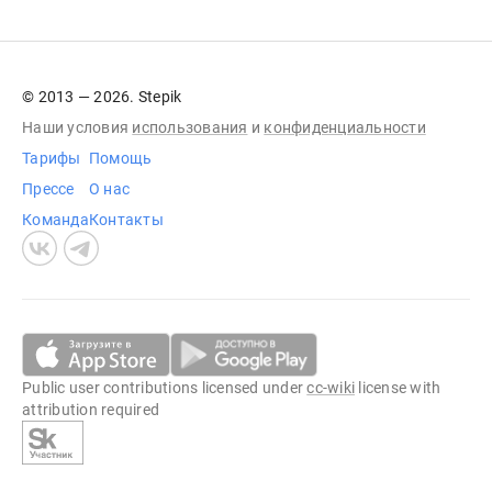
© 2013 — 2026. Stepik
Наши условия
использования
и
конфиденциальности
Тарифы
Помощь
Прессе
О нас
Команда
Контакты
Public user contributions licensed under
cc-wiki
license with
attribution required