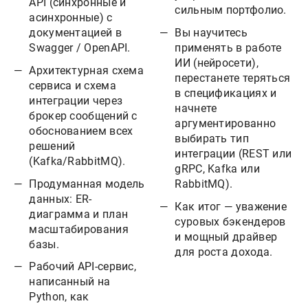
API (синхронные и
сильным портфолио.
асинхронные) с
документацией в
Вы научитесь
Swagger / OpenAPI.
применять в работе
ИИ (нейросети),
Архитектурная схема
перестанете теряться
сервиса и схема
в спецификациях и
интеграции через
начнете
брокер сообщений с
аргументированно
обоснованием всех
выбирать тип
решений
интеграции (REST или
(Kafka/RabbitMQ).
gRPC, Kafka или
Продуманная модель
RabbitMQ).
данных: ER-
Как итог — уважение
диаграмма и план
суровых бэкендеров
масштабирования
и мощный драйвер
базы.
для роста дохода.
Рабочий API-сервис,
написанный на
Python, как