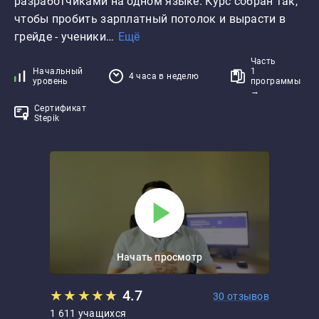
разработчиками на одном языке. Курс собран так, 
чтобы пробить зарплатный потолок и вырасти в 
грейде - ученики…
Ещё
Часть
Начальный
1
4 часа в неделю
уровень
программы
→
Сертификат
Stepik
Начать просмотр
★
★
★
★
★
★
4.7
30 отзывов
1 611 учащихся