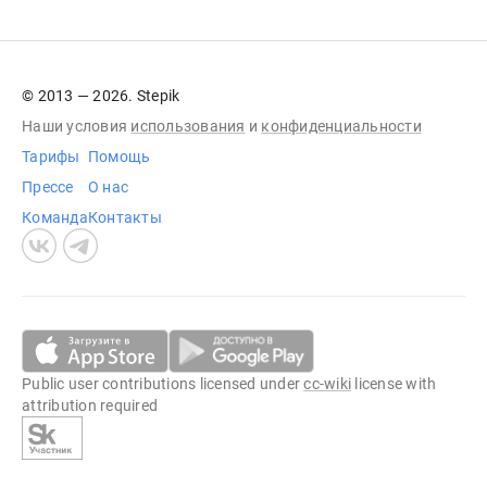
© 2013 — 2026. Stepik
Наши условия
использования
и
конфиденциальности
Тарифы
Помощь
Прессе
О нас
Команда
Контакты
Public user contributions licensed under
cc-wiki
license with
attribution required