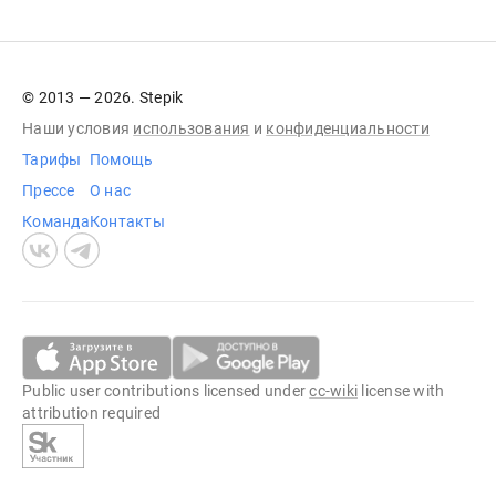
© 2013 — 2026. Stepik
Наши условия
использования
и
конфиденциальности
Тарифы
Помощь
Прессе
О нас
Команда
Контакты
Public user contributions licensed under
cc-wiki
license with
attribution required