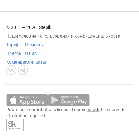
© 2013 — 2026. Stepik
Наши условия
использования
и
конфиденциальности
Тарифы
Помощь
Прессе
О нас
Команда
Контакты
Public user contributions licensed under
cc-wiki
license with
attribution required