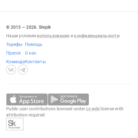
© 2013 — 2026. Stepik
Наши условия
использования
и
конфиденциальности
Тарифы
Помощь
Прессе
О нас
Команда
Контакты
Public user contributions licensed under
cc-wiki
license with
attribution required