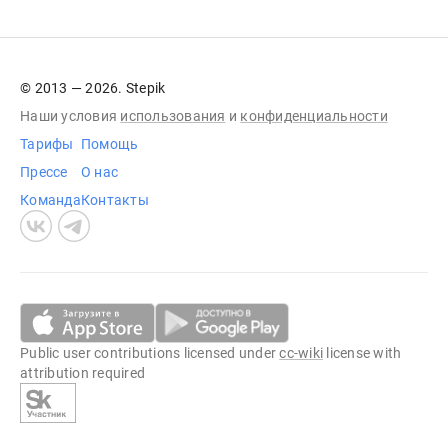
© 2013 — 2026. Stepik
Наши условия
использования
и
конфиденциальности
Тарифы
Помощь
Прессе
О нас
Команда
Контакты
Public user contributions licensed under
cc-wiki
license with
attribution required