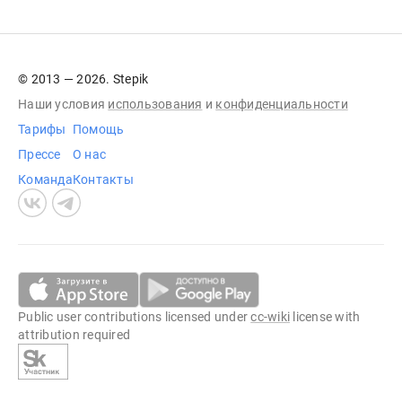
© 2013 — 2026. Stepik
Наши условия
использования
и
конфиденциальности
Тарифы
Помощь
Прессе
О нас
Команда
Контакты
Public user contributions licensed under
cc-wiki
license with
attribution required