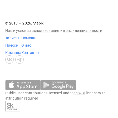
© 2013 — 2026. Stepik
Наши условия
использования
и
конфиденциальности
Тарифы
Помощь
Прессе
О нас
Команда
Контакты
Public user contributions licensed under
cc-wiki
license with
attribution required