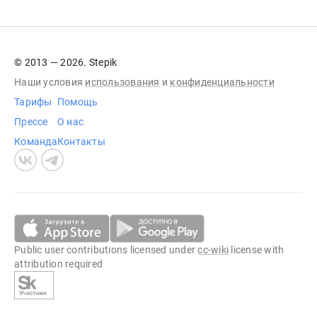
© 2013 — 2026. Stepik
Наши условия
использования
и
конфиденциальности
Тарифы
Помощь
Прессе
О нас
Команда
Контакты
Public user contributions licensed under
cc-wiki
license with
attribution required