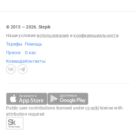
© 2013 — 2026. Stepik
Наши условия
использования
и
конфиденциальности
Тарифы
Помощь
Прессе
О нас
Команда
Контакты
Public user contributions licensed under
cc-wiki
license with
attribution required