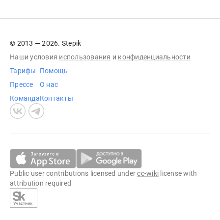
© 2013 — 2026. Stepik
Наши условия
использования
и
конфиденциальности
Тарифы
Помощь
Прессе
О нас
Команда
Контакты
Public user contributions licensed under
cc-wiki
license with
attribution required